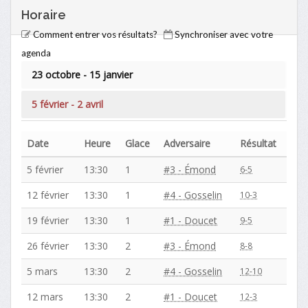
Horaire
Comment entrer vos résultats?
Synchroniser avec votre
agenda
23 octobre - 15 janvier
5 février - 2 avril
Date
Heure
Glace
Adversaire
Résultat
5 février
13:30
1
#3 - Émond
6-5
12 février
13:30
1
#4 - Gosselin
10-3
19 février
13:30
1
#1 - Doucet
9-5
26 février
13:30
2
#3 - Émond
8-8
5 mars
13:30
2
#4 - Gosselin
12-10
12 mars
13:30
2
#1 - Doucet
12-3