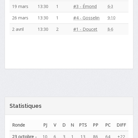
19 mars
13:30
1
#3 - Émond
6-3
26 mars
13:30
1
#4 - Gosselin
9-10
2 avril
13:30
2
#1 - Doucet
8-6
Statistiques
Ronde
PJ
V
D
N
PTS
PP
PC
DIFF
23 octobre -
10
6
3
1
13
86
64
+22