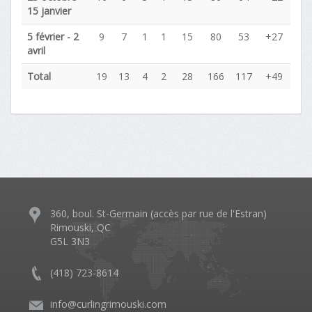
15 janvier
5 février - 2
9
7
1
1
15
80
53
+27
avril
Total
19
13
4
2
28
166
117
+49
360, boul. St-Germain (accès par rue de l'Estran)
Rimouski, QC
G5L 3N3
(418) 723-8614
info@curlingrimouski.com