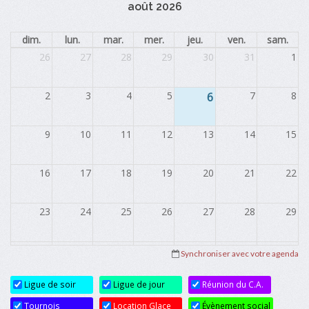
août 2026
dim.
lun.
mar.
mer.
jeu.
ven.
sam.
26
27
28
29
30
31
1
2
3
4
5
6
7
8
9
10
11
12
13
14
15
16
17
18
19
20
21
22
23
24
25
26
27
28
29
30
31
1
2
3
4
5
Synchroniser avec votre agenda
Ligue de soir
Ligue de jour
Réunion du C.A.
Tournois
Location Glace
Évènement social