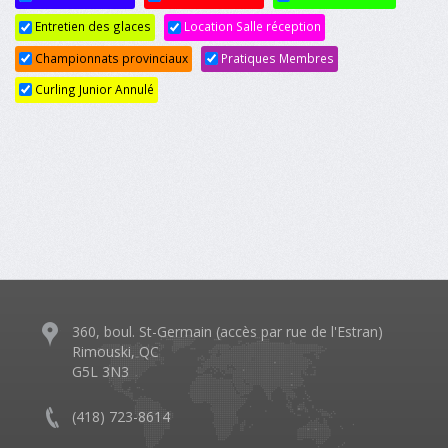
Entretien des glaces
Location Salle réception
Championnats provinciaux
Pratiques Membres
Curling Junior Annulé
360, boul. St-Germain (accès par rue de l'Estran)
Rimouski, QC
G5L 3N3
(418) 723-8614