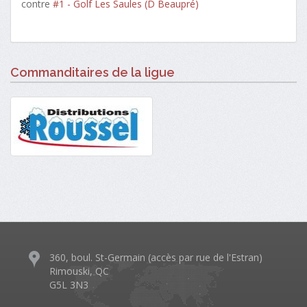
contre
#1 - Golf Les Saules (D Beaupré)
Commanditaires de la ligue
360, boul. St-Germain (accès par rue de l'Estran)
Rimouski, QC
G5L 3N3