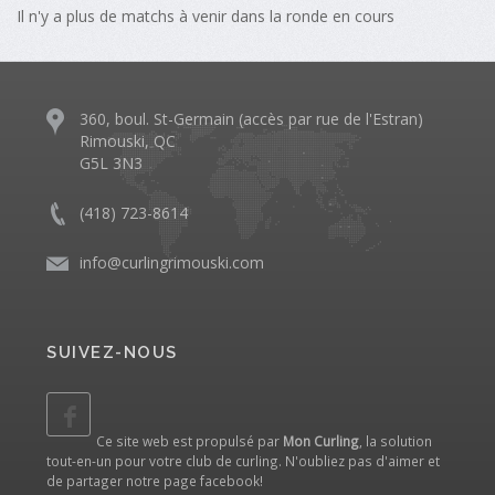
Il n'y a plus de matchs à venir dans la ronde en cours
360, boul. St-Germain (accès par rue de l'Estran)
Rimouski, QC
G5L 3N3
(418) 723-8614
info@curlingrimouski.com
SUIVEZ-NOUS
Ce site web est propulsé par
Mon Curling
, la solution
tout-en-un pour votre club de curling. N'oubliez pas d'aimer et
de partager notre
page facebook
!