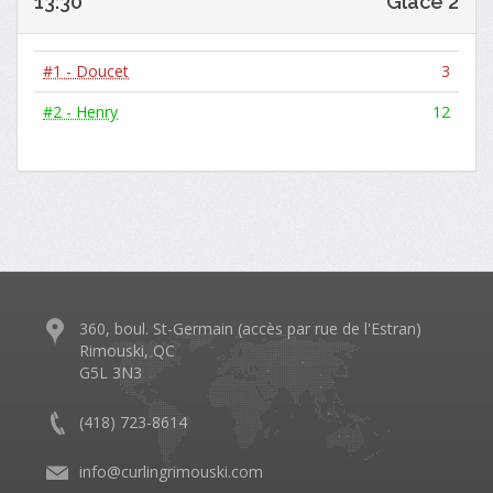
13:30
Glace 2
#1 - Doucet
3
#2 - Henry
12
360, boul. St-Germain (accès par rue de l'Estran)
Rimouski, QC
G5L 3N3
(418) 723-8614
info@curlingrimouski.com