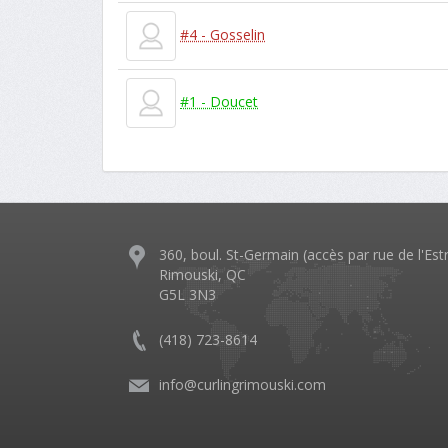
#4 - Gosselin
#1 - Doucet
360, boul. St-Germain (accès par rue de l'Est
Rimouski, QC
G5L 3N3
(418) 723-8614
info@curlingrimouski.com