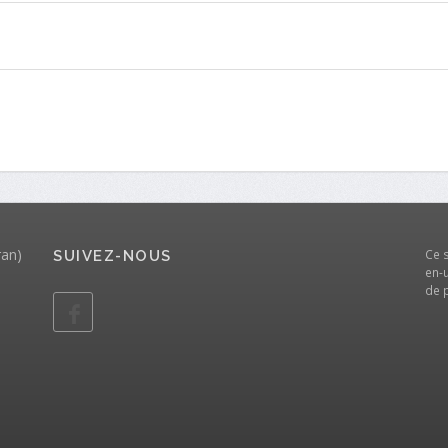
ran)
Ce 
SUIVEZ-NOUS
en-u
de 