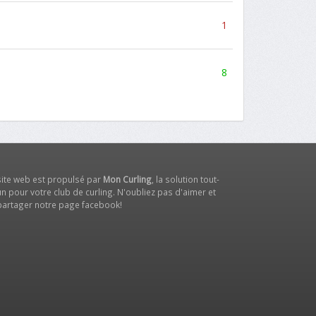
1
8
site web est propulsé par
Mon Curling
, la solution tout-
n pour votre club de curling. N'oubliez pas d'aimer et
partager notre
page facebook
!