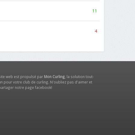
11
4
site web est propulsé par
Mon Curling
, la solution tout-
n pour votre club de curling. N'oubliez pas d'aimer et
partager notre
page facebook
!