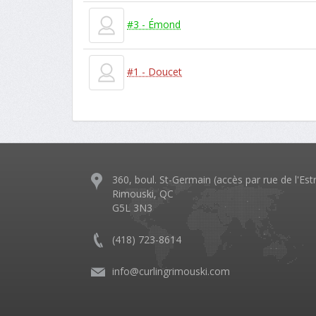
#3 - Émond
#1 - Doucet
360, boul. St-Germain (accès par rue de l'Est
Rimouski, QC
G5L 3N3
(418) 723-8614
info@curlingrimouski.com