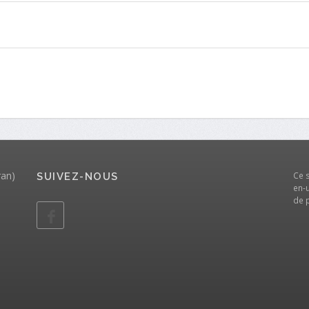
ran)
Ce 
SUIVEZ-NOUS
en-u
de 