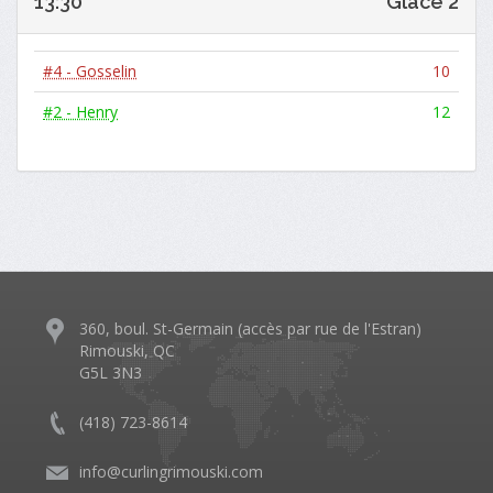
13:30
Glace 2
#4 - Gosselin
10
#2 - Henry
12
360, boul. St-Germain (accès par rue de l'Estran)
Rimouski, QC
G5L 3N3
(418) 723-8614
info@curlingrimouski.com