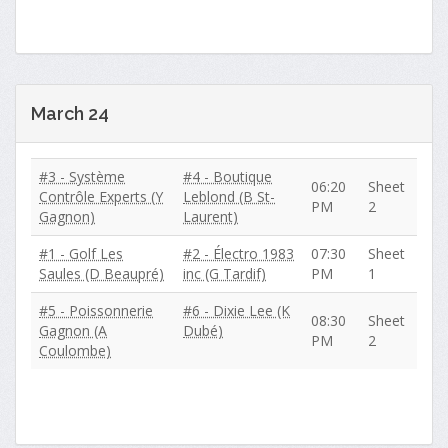
March 24
#3 - Système
#4 - Boutique
06:20
Sheet
Contrôle Experts (Y
Leblond (B St-
PM
2
Gagnon)
Laurent)
#1 - Golf Les
#2 - Électro 1983
07:30
Sheet
Saules (D Beaupré)
inc (G Tardif)
PM
1
#5 - Poissonnerie
#6 - Dixie Lee (K
08:30
Sheet
Gagnon (A
Dubé)
PM
2
Coulombe)