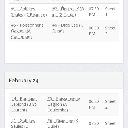
#1 - Golf Les
#2 - Électro 1983
07:30
Sheet
Saules (D Beaupré)
inc (G Tardif)
PM
1
#5 - Poissonnerie
#6 - Dixie Lee (K
08:30
Sheet
Gagnon (A
Dubé)
PM
2
Coulombe)
February 24
#4 - Boutique
#5 - Poissonnerie
06:20
Sheet
Leblond (B St-
Gagnon (A
PM
2
Laurent)
Coulombe)
#1 - Golf Les
#6 - Dixie Lee (K
07:30
Sheet
Saules (D
Dubé)