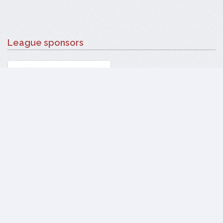
League sponsors
360, boul. St-Germain (accès par rue de l'Estran)
Rimouski, QC
G5L 3N3
(418) 723-8614