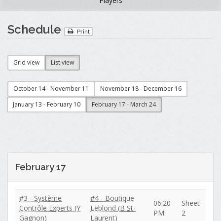
Players
Schedule
Print
Grid view
List view
October 14 - November 11
November 18 - December 16
January 13 - February 10
February 17 - March 24
February 17
#3 - Système
#4 - Boutique
06:20
Sheet
Contrôle Experts (Y
Leblond (B St-
PM
2
Gagnon)
Laurent)