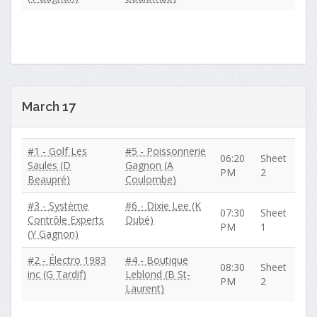
March 17
#1 - Golf Les
#5 - Poissonnerie
06:20
Sheet
Saules (D
Gagnon (A
PM
2
Beaupré)
Coulombe)
#3 - Système
#6 - Dixie Lee (K
07:30
Sheet
Contrôle Experts
Dubé)
PM
1
(Y Gagnon)
#2 - Électro 1983
#4 - Boutique
08:30
Sheet
inc (G Tardif)
Leblond (B St-
PM
2
Laurent)