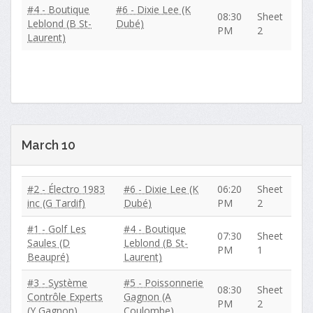
#4 - Boutique
#6 - Dixie Lee (K
08:30
Sheet
Leblond (B St-
Dubé)
PM
2
Laurent)
March 10
#2 - Électro 1983
#6 - Dixie Lee (K
06:20
Sheet
inc (G Tardif)
Dubé)
PM
2
#1 - Golf Les
#4 - Boutique
07:30
Sheet
Saules (D
Leblond (B St-
PM
1
Beaupré)
Laurent)
#3 - Système
#5 - Poissonnerie
08:30
Sheet
Contrôle Experts
Gagnon (A
PM
2
(Y Gagnon)
Coulombe)