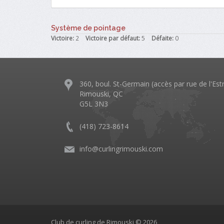
Système de pointage
Victoire:
2
Victoire par défaut:
5
Défaite:
0
360, boul. St-Germain (accès par rue de l'Est
Rimouski, QC
G5L 3N3
(418) 723-8614
info@curlingrimouski.com
Club de curling de Rimouski © 2026