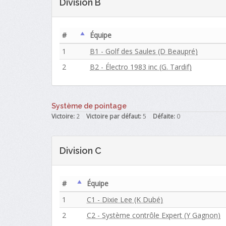
Division B
#
Équipe
1
B1 - Golf des Saules (D Beaupré)
2
B2 - Électro 1983 inc (G. Tardif)
Système de pointage
Victoire:
2
Victoire par défaut:
5
Défaite:
0
Division C
#
Équipe
1
C1 - Dixie Lee (K Dubé)
2
C2 - Système contrôle Expert (Y Gagnon)