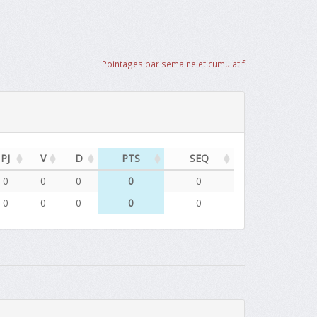
Pointages par semaine et cumulatif
PJ
V
D
PTS
SEQ
0
0
0
0
0
0
0
0
0
0