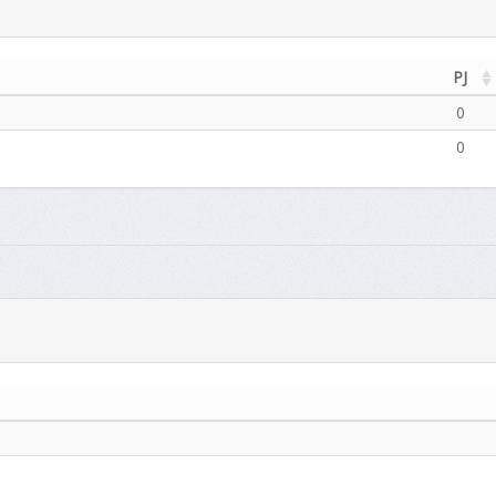
PJ
0
0