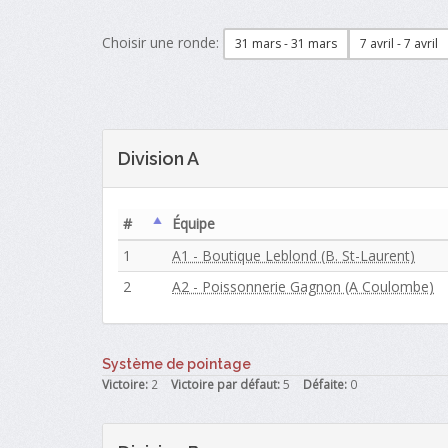
Choisir une ronde:
31 mars - 31 mars
7 avril - 7 avril
Division A
#
Équipe
1
A1 - Boutique Leblond (B. St-Laurent)
2
A2 - Poissonnerie Gagnon (A Coulombe)
Système de pointage
Victoire:
2
Victoire par défaut:
5
Défaite:
0