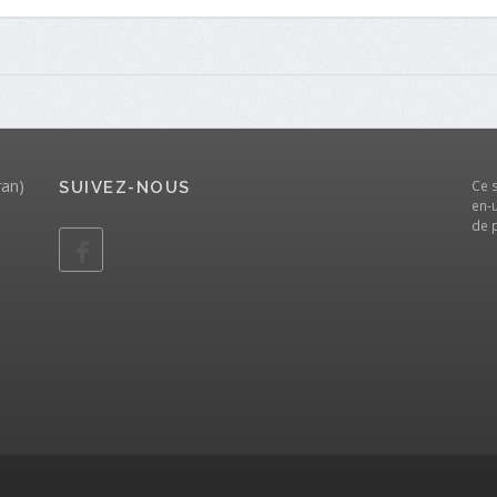
ran)
Ce 
SUIVEZ-NOUS
en-u
de 