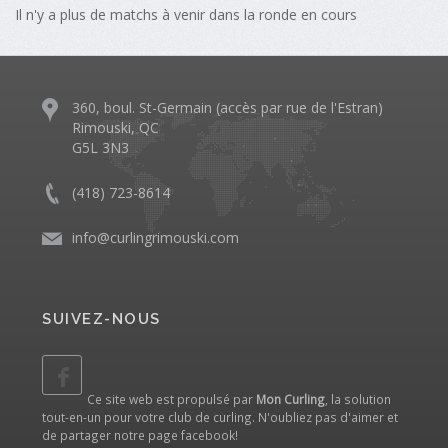
Il n'y a plus de matchs à venir dans la ronde en cours
360, boul. St-Germain (accès par rue de l'Estran)
Rimouski, QC
G5L 3N3
(418) 723-8614
info@curlingrimouski.com
SUIVEZ-NOUS
Ce site web est propulsé par
Mon Curling
, la solution
tout-en-un pour votre club de curling. N'oubliez pas d'aimer et
de partager notre
page facebook
!