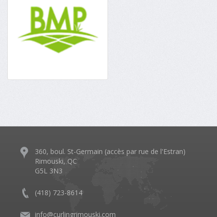
360, boul. St-Germain (accès par rue de l'Estran)
Rimouski, QC
G5L 3N3
(418) 723-8614
info@curlingrimouski.com