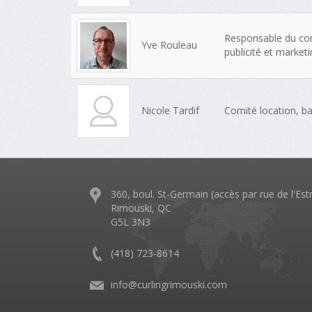
Responsable du com
Yve Rouleau
publicité et market
Nicole Tardif
Comité location, ba
360, boul. St-Germain (accès par rue de l'Est
Rimouski, QC
G5L 3N3
(418) 723-8614
info@curlingrimouski.com