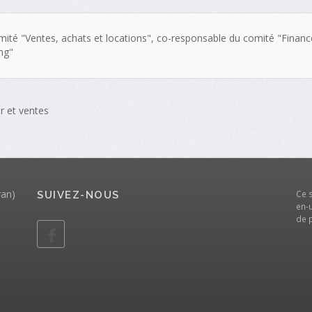
ité "Ventes, achats et locations", co-responsable du comité "Finan
ing"
r et ventes
ran)
Ce 
SUIVEZ-NOUS
en-u
de 