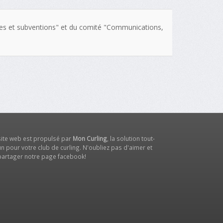
ces et subventions" et du comité "Communications,
site web est propulsé par
Mon Curling
, la solution tout-
n pour votre club de curling. N'oubliez pas d'aimer et
partager notre
page facebook
!