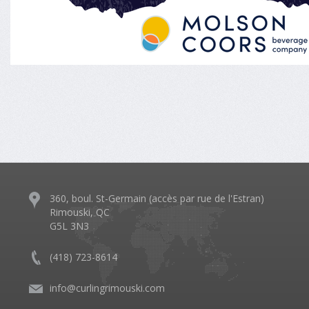
360, boul. St-Germain (accès par rue de l'Estran)
Rimouski, QC
G5L 3N3
(418) 723-8614
info@curlingrimouski.com