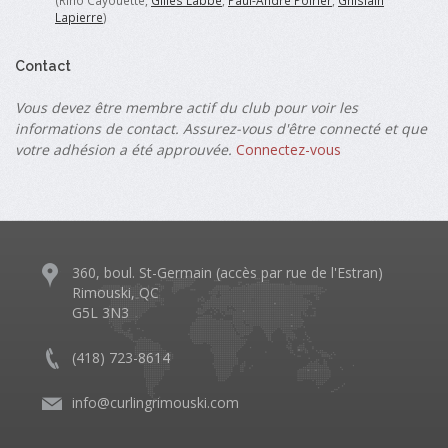
(Rino Cayouette,
Gilles Labbé
,
Paul-André Poirier
,
Ghislain
Lapierre
)
Contact
Vous devez être membre actif du club pour voir les
informations de contact. Assurez-vous d'être connecté et que
votre adhésion a été approuvée.
Connectez-vous
360, boul. St-Germain (accès par rue de l'Estran)
Rimouski, QC
G5L 3N3
(418) 723-8614
info@curlingrimouski.com